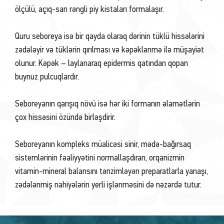
ölçülü, açıq-sarı rəngli piy kistaları formalaşır.
Quru seboreya isə bir qayda olaraq dərinin tüklü hissələrini
zədələyir və tüklərin qırılması və kəpəklənmə ilə müşayiət
olunur. Kəpək – laylanaraq epidermis qatından qopan
buynuz pulcuqlardır.
Seboreyanın qarışıq növü isə hər iki formanın əlamətlərin
çox hissəsini özündə birləşdirir.
Seboreyanın kompleks müalicəsi sinir, mədə-bağırsaq
sistemlərinin fəaliyyətini normallaşdıran, orqanizmin
vitamin-mineral balansını tənzimləyən preparatlarla yanaşı,
zədələnmiş nahiyələrin yerli işlənməsini də nəzərdə tutur.