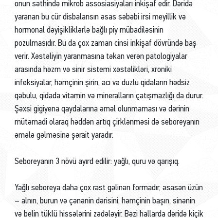
onun səthində mikrob assosiasiyaları inkişaf edir. Dəridə
yaranan bu cür disbalansın əsas səbəbi irsi meyillik və
hormonal dəyişikliklərlə bağlı piy mübadiləsinin
pozulmasıdır. Bu da çox zaman cinsi inkişaf dövründə baş
verir. Xəstəliyin yaranmasına təkan verən patologiyalar
arasında həzm və sinir sistemi xəstəlikləri, xroniki
infeksiyalar, həmçinin şirin, acı və duzlu qidaların hədsiz
qəbulu, qidada vitamin və mineralların çatışmazlığı da durur.
Şəxsi gigiyena qaydalarına əməl olunmaması və dərinin
mütəmadi olaraq həddən artıq çirklənməsi də seboreyanın
əmələ gəlməsinə şərait yaradır.
Seboreyanın 3 növü ayırd edilir: yağlı, quru və qarışıq.
Yağlı seboreya daha çox rast gəlinən formadır, əsasən üzün
– alnın, burun və çənənin dərisini, həmçinin başın, sinənin
və belin tüklü hissələrini zədələyir. Bəzi hallarda dəridə kiçik