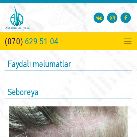
(070)
629 51 04
Faydalı məlumatlar
Seboreya